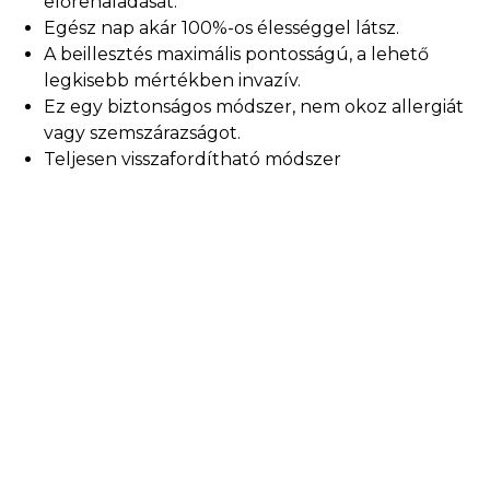
előrehaladását.
Egész nap akár 100%-os élességgel látsz.
A beillesztés maximális pontosságú, a lehető
legkisebb mértékben invazív.
Ez egy biztonságos módszer, nem okoz allergiát
vagy szemszárazságot.
Teljesen visszafordítható módszer
Szemészeti vizsgálat előtt
Keress ortokeratológus szakorvost a közeledben a
Keress szemorvost formanyomtatvány segítségével
Magyarázd el a gyermekednek, hogy mire számíthat
egy általános szemészeti vizsgálat során
Szemészeti vizsgálat közben