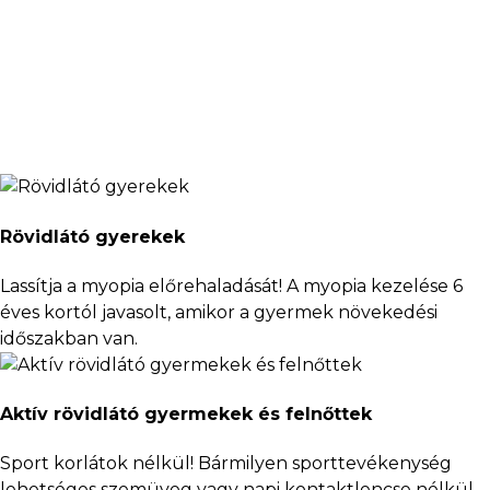
Javasoljuk, hogy a szülők időben egyeztessenek az
orvosaikkal a rövidlátás éjszakai lencsékkel történő
kezeléséről. A gyermekkori rövidlátás már 6-8 éves
kortól, de akár korábban is kialakulhat.
Rövidlátó gyerekek
Lassítja a myopia előrehaladását! A myopia kezelése 6
éves kortól javasolt, amikor a gyermek növekedési
időszakban van.
Aktív rövidlátó gyermekek és felnőttek
Sport korlátok nélkül! Bármilyen sporttevékenység
lehetséges szemüveg vagy napi kontaktlencse nélkül.