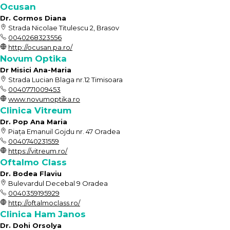
Ocusan
Dr. Cormos Diana
Strada Nicolae Titulescu 2, Brasov
0040268323556
http://ocusan.pa.ro/
Novum Optika
Dr Misici Ana-Maria
Strada Lucian Blaga nr.12 Timisoara
0040771009453
www.novumoptika.ro
Clinica Vitreum
Dr. Pop Ana Maria
Piața Emanuil Gojdu nr. 47 Oradea
0040740231559
https://vitreum.ro/
Oftalmo Class
Dr. Bodea Flaviu
Bulevardul Decebal 9 Oradea
0040359195929
http://oftalmoclass.ro/
Clinica Ham Janos
Dr. Dohi Orsolya