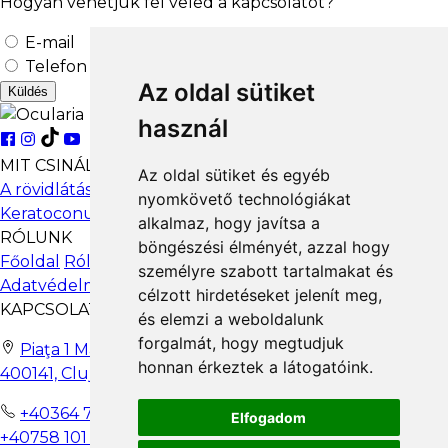
Hogyan vehetjük fel veled a kapcsolatot?
0040728373373
https://clinicagauss.ro/
E-mail
Clinica Focus
Telefon
Dr. Liora Radu/ Dr. Bivol Maria
Strada Cuza Voda 28, Focsani
Az oldal sütiket
Küldés
0040744236287
használ
www.clinicafocus.ro
Optometrica Visual Focsani
MIT CSINÁLUNK
Opt Nistor Petrica
Az oldal sütiket és egyéb
Bd. Unirii, 50, Focsani, Vrancea Focsani
A rövidlátás népbetegsége
Ortokeratológia
nyomkövető technológiákat
0040762169842
Keratoconus
Viselési útmutató
Találj szemorvost
alkalmaz, hogy javítsa a
RÓLUNK
ESK OPTICAL CLINIC BY DR SOUFIANE KHABIR
böngészési élményét, azzal hogy
Főoldal
Rólunk
Szabályzat és eljárások
GDPR
Dr Soufiane Khabir
személyre szabott tartalmakat és
Adatvédelmi politika
Bd. Tomis nr. 309 Constanta
célzott hirdetéseket jelenít meg,
0040770289966
KAPCSOLATBA LÉPNI
és elemzi a weboldalunk
forgalmát, hogy megtudjuk
Policlinica Apaca
Piaţa 1 Mai nr. 4-5 |
honnan érkeztek a látogatóink.
Dr. Anca Maria Pintilei
400141, Cluj-Napoca
Bulevardul Iuliu Maniu 7 Policlinica APACA - Corpul G Bucuresti
0040745082684
+40364 710 270
Elfogadom
http://www.rodoctor.ro/
+40758 101 099