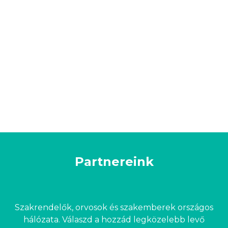
A szakember ellenőrzi a lencsék illeszkedését, majd
megtanít téged és gyermekedet a megfelelő
beillesztési/eltávolítási technikákra, valamint a lencsék
megfelelő tisztítására és fertőtlenítésére.
Ezt követően a szemorvos rutinszerű
kontrollvizsgálatokat ütemez be, valamint folyamatos
ellátást biztosít gyermeked számára a rövidlátás
kezelésében.
Partnereink
Szakrendelők, orvosok és szakemberek országos
hálózata. Válaszd a hozzád legközelebb levő