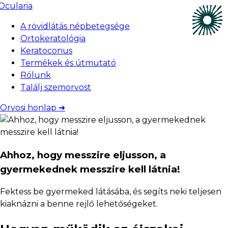
A rövidlátás népbetegsége
Ortokeratológia
Keratoconus
Termékek és útmutató
Rólunk
Találj szemorvost
Orvosi honlap ➜
Ahhoz, hogy messzire eljusson, a
gyermekednek messzire kell látnia!
Fektess be gyermeked látásába, és segíts neki teljesen
kiaknázni a benne rejlő lehetőségeket.