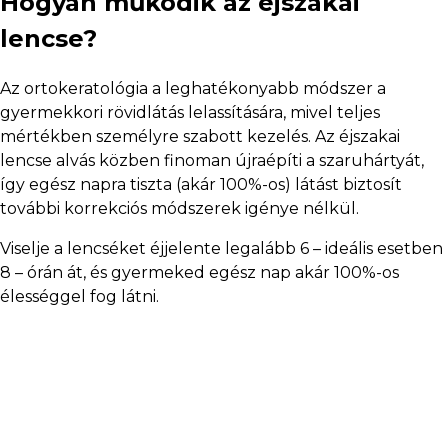
Hogyan működik az éjszakai
lencse?
Az ortokeratológia a leghatékonyabb módszer a
gyermekkori rövidlátás lelassítására, mivel teljes
mértékben személyre szabott kezelés. Az éjszakai
lencse alvás közben finoman újraépíti a szaruhártyát,
így egész napra tiszta (akár 100%-os) látást biztosít
további korrekciós módszerek igénye nélkül.
Viselje a lencséket éjjelente legalább 6 – ideális esetben
8 – órán át, és gyermeked egész nap akár 100%-os
élességgel fog látni.
Ki számára alkalmas az
ortokeratológia?