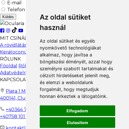
E-mail
Clinica Focus
Telefon
Dr. Liora Radu/ Dr. Bivol Maria
Az oldal sütiket
Strada Cuza Voda 28, Focsani
Küldés
0040744236287
használ
www.clinicafocus.ro
Optometrica Visual Focsani
MIT CSINÁLUNK
Opt Nistor Petrica
Az oldal sütiket és egyéb
Bd. Unirii, 50, Focsani, Vrancea Focsani
A rövidlátás népbetegsége
Ortokeratológia
nyomkövető technológiákat
0040762169842
Keratoconus
Viselési útmutató
Találj szemorvost
alkalmaz, hogy javítsa a
RÓLUNK
böngészési élményét, azzal hogy
ESK OPTICAL CLINIC BY DR SOUFIANE KHABIR
Főoldal
Rólunk
Szabályzat és eljárások
GDPR
személyre szabott tartalmakat és
Dr Soufiane Khabir
Adatvédelmi politika
Bd. Tomis nr. 309 Constanta
célzott hirdetéseket jelenít meg,
0040770289966
KAPCSOLATBA LÉPNI
és elemzi a weboldalunk
forgalmát, hogy megtudjuk
Policlinica Apaca
Piaţa 1 Mai nr. 4-5 |
honnan érkeztek a látogatóink.
Dr. Anca Maria Pintilei
400141, Cluj-Napoca
Bulevardul Iuliu Maniu 7 Policlinica APACA - Corpul G Bucuresti
0040745082684
+40364 710 270
Elfogadom
http://www.rodoctor.ro/
+40758 101 099
Medlife Favorit
Elutasítom
Dr. Cristina Nicolae
kontaktlencse@myopia.hu