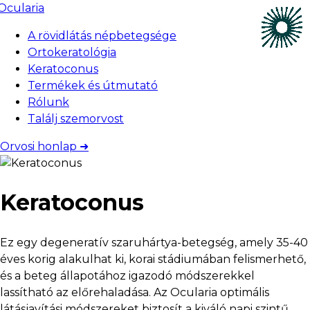
A rövidlátás népbetegsége
Ortokeratológia
Keratoconus
Termékek és útmutató
Rólunk
Találj szemorvost
Orvosi honlap ➜
Keratoconus
Ez egy degeneratív szaruhártya-betegség, amely 35-40
éves korig alakulhat ki, korai stádiumában felismerhető,
és a beteg állapotához igazodó módszerekkel
lassítható az előrehaladása. Az Ocularia optimális
látásjavítási módszereket biztosít a kiváló napi szintű