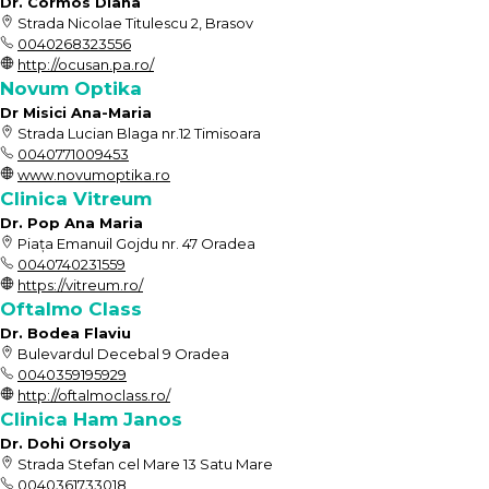
Dr. Cormos Diana
Strada Nicolae Titulescu 2, Brasov
0040268323556
http://ocusan.pa.ro/
Novum Optika
Dr Misici Ana-Maria
Strada Lucian Blaga nr.12 Timisoara
0040771009453
www.novumoptika.ro
Clinica Vitreum
Dr. Pop Ana Maria
Piața Emanuil Gojdu nr. 47 Oradea
0040740231559
https://vitreum.ro/
Oftalmo Class
Dr. Bodea Flaviu
Bulevardul Decebal 9 Oradea
0040359195929
http://oftalmoclass.ro/
Clinica Ham Janos
Dr. Dohi Orsolya
Strada Stefan cel Mare 13 Satu Mare
0040361733018