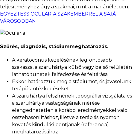
teljesítményhez úgy a szakmai, mint a magánéletben.
EGYEZTESS OCULARIA SZAKEMBERREL A SAJÁT
VÁROSODBAN
Szűrés, diagnózis, stádiummeghatározás.
A keratoconus kezelésének legfontosabb
szakasza, a szaruhártya külső vagy belső felületén
látható tünetek felfedezése és feltárása
Ekkor határozzuk meg a stádiumot, és javasolunk
terápiás intézkedéseket
A szaruhártya felszínének topográfiai vizsgálata és
a szaruhártya vastagságának mérése
elengedhetetlen a korábbi eredményekkel való
összehasonlításhoz, illetve a terápiás nyomon
követés kiindulási pontjának (referencia)
meghatározásához